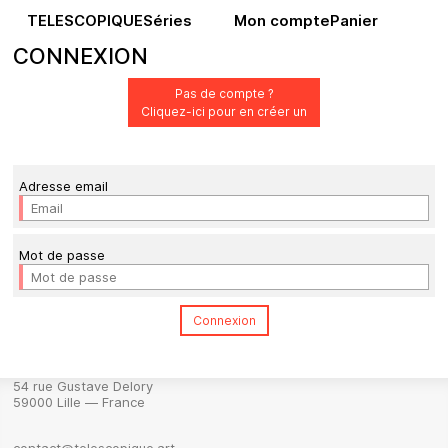
TELESCOPIQUE
Séries
Mon compte
Panier
CONNEXION
Pas de compte ?
Cliquez-ici pour en créer un
Adresse email
Mot de passe
54 rue Gustave Delory
59000 Lille — France
contact@telescopique.art