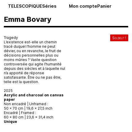
TELESCOPIQUE
Séries
Mon compte
Panier
Emma Bovary
Tragedy
Soldout !
L’existence est-elle un chemin
tracé duquel l’homme ne peut
dévier, ou en revanche, le fruit de
décisions personnelles plus ou
moins mûries ? Vaste question
controversée qui agite l’humanité
depuis des siècles et à laquelle nul
n’a apporté de réponse
satisfaisante. Être ou ne pas être,
telle est la question.
2025
Acrylic and charcoal on canvas
paper
Non encadré | Unframed :
50 x 70 cm | 19,6 x 27,5 inch
Encadré | Framed :
60 x 80 cm | 23,6 x 31,4 inch
Unique